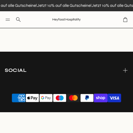
 auf alle Gutscheine!
Jetzt 10% auf alle Gutscheine!
Jetzt 10% auf alle Gut
War
Heyfood Hospitality
Suche
NEWS
SOCIAL
Kuro
Vibes
Lio
Mizu
Munchy